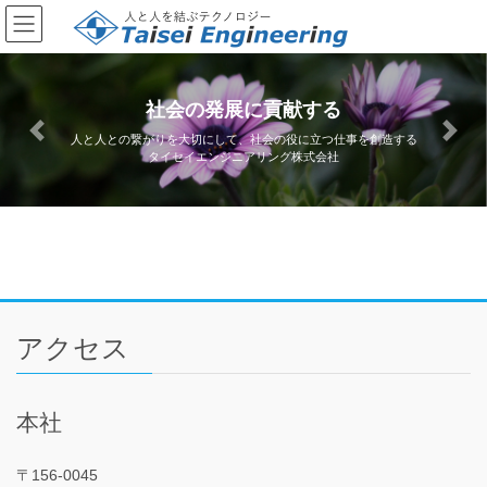
コ
ナ
ン
ビ
テ
ゲ
ン
ー
ツ
シ
社会の発展に貢献する
へ
ョ
Previous
Next
人と人との繋がりを大切にして、社会の役に立つ仕事を創造する
ス
ン
タイセイエンジニアリング株式会社
キ
に
ッ
移
プ
動
アクセス
本社
〒156-0045