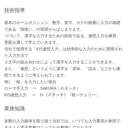
技術指導
基本のホームポジション、数字、英字、カナの順番に入力の基礎
である「指使い」の習得からはじまります。
つづいて、漢字を入力するための技術である、連想入力を練習、
実践を通して学んでいきます。
当社で使用する「KIS連想入力」は効率的な入力のために開発され
た入力方法で、
２文字の組み合わせによって漢字を入力することができます。
また、「連想」というように漢字を「意味」「読み」などから連
想できるように考えられています。
例）「桜」を入力したい場合
ローマ字入力 ⇒ SAKURA（６タッチ）
KIS連想入力 ⇒ ﾁｴ（２タッチ）「桜⇒チェリー」
業務知識
多数の入力媒体を取り扱う当社では、いつでも入力要領が参照で
きるよう電子業務マニュアルを整備しております。