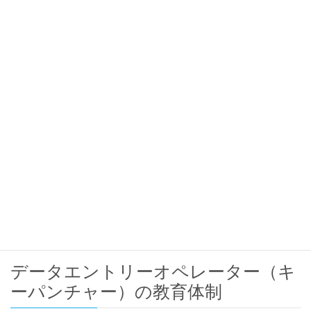
医療関係のデータベース作成
宅配便による顧客マスター作成
名刺入力
図書マスター作成
各種キャンペーンのハガキ入力
郵政関係
大学アンケート入力
百貨店のカード作成申込書
予備校受験票、解答採点入力
なども取り扱っております。
データエントリーオペレーター（キ
ーパンチャー）の教育体制